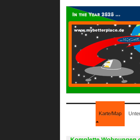
Karte/Map
Unte
Komplette Wohnungen od