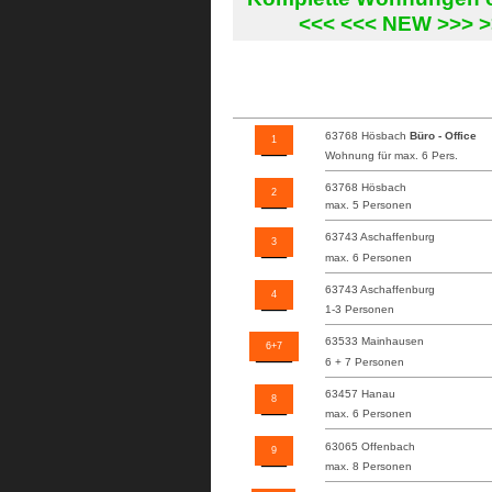
<<< <<< NEW >>> 
63768 Hösbach
Büro - Office
1
Wohnung für max. 6 Pers.
63768 Hösbach
2
max. 5 Personen
63743 Aschaffenburg
3
max. 6 Personen
63743 Aschaffenburg
4
1-3 Personen
63533 Mainhausen
6+7
6 + 7 Personen
63457 Hanau
8
max. 6 Personen
63065 Offenbach
9
max. 8 Personen