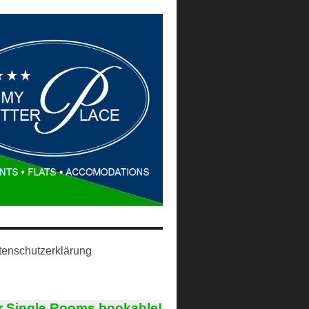
enschutzerklärung
r Single Rooms bookable!