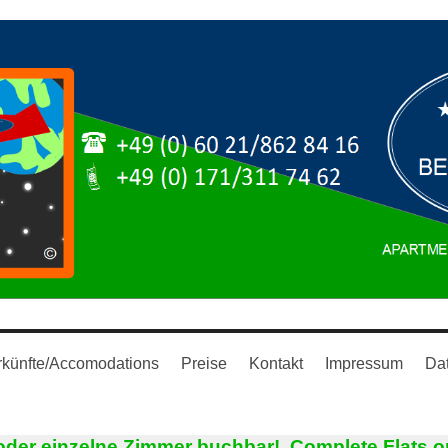
rkünfte/Accomodations
Preise
Kontakt
Impressum
Dat
er einzelne Zimmer buchbar! Complete Flats o