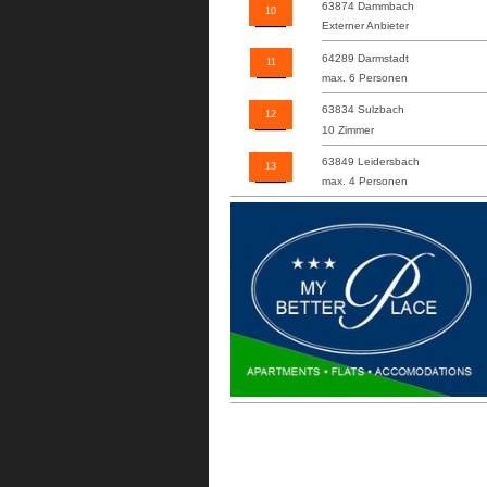
63874 Dammbach
10
Externer Anbieter
64289 Darmstadt
11
max. 6 Personen
63834 Sulzbach
12
10 Zimmer
63849 Leidersbach
13
max. 4 Personen